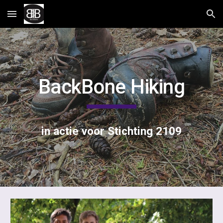
Skip to main content
Skip to navigation
BackBone Hiking
in actie voor Stichting 2109